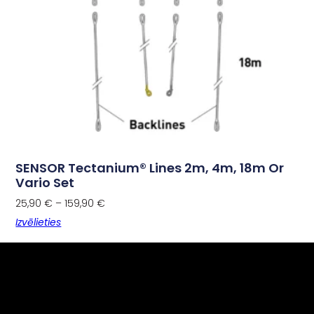
SENSOR Tectanium® Lines 2m, 4m, 18m Or
Vario Set
25,90
€
–
159,90
€
Izvēlieties