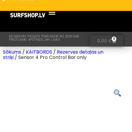
BEZMAKSAS PIEGĀDE PIRKUMIEM NO 20.00 EUR
0
PASŪTĪJUMU APSTRĀDE 24H LAIKĀ
0,00
€
Sākums
/
KAITBORDS
/
Rezerves detaļas un
striķi
/ Sensor 4 Pro Control Bar only