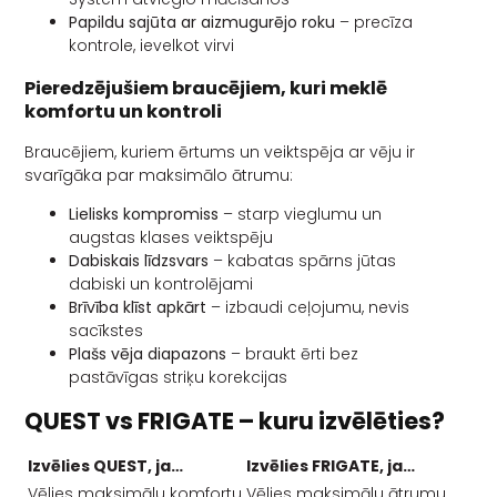
Papildu sajūta ar aizmugurējo roku
– precīza
kontrole, ievelkot virvi
Pieredzējušiem braucējiem, kuri meklē
komfortu un kontroli
Braucējiem, kuriem ērtums un veiktspēja ar vēju ir
svarīgāka par maksimālo ātrumu:
Lielisks kompromiss
– starp vieglumu un
augstas klases veiktspēju
Dabiskais līdzsvars
– kabatas spārns jūtas
dabiski un kontrolējami
Brīvība klīst apkārt
– izbaudi ceļojumu, nevis
sacīkstes
Plašs vēja diapazons
– braukt ērti bez
pastāvīgas striķu korekcijas
QUEST vs FRIGATE – kuru izvēlēties?
Izvēlies QUEST, ja…
Izvēlies FRIGATE, ja…
Vēlies maksimālu komfortu
Vēlies maksimālu ātrumu