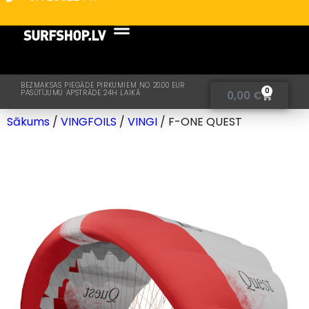
BEZMAKSAS PIEGĀDE PIRKUMIEM NO 20.00 EUR
0
PASŪTĪJUMU APSTRĀDE 24H LAIKĀ
0,00
€
Sākums
/
VINGFOILS
/
VINGI
/ F-ONE QUEST