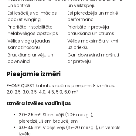
un kontroli
un veiktspēju
Esi iesācējs vai mācies
Esi pieredzējis un meklē
pocket winging
performanci
Prioritāte ir stabilitāte
Prioritāte ir pretvēja
nelabvēlīgos apstākļos
braukšana un ātrums
Vēlies vieglu jaudas
Vēlies maksimālu vilkmi
samazināšanu
uz priekšu
Braukšana ar vēju un
Gari downwind maršruti
downwind
ar pretvēju
Pieejamie izmēri
F-ONE QUEST
kabatas spārns pieejams 8 izmēros:
2.0, 2.5, 3.0, 3.5, 4.0, 4.5, 5.0, 6.0 m²
Izmēra izvēles vadlīnijas
2.0–2.5 m²:
Stiprs vējš (20+ mezgli),
pieredzējušiem braucējiem
3.0–3.5 m²:
Vidējs vējš (15–20 mezgli), universāls
izvēle