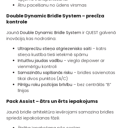
Ātru pacelšanu no ūdens virsmas
Double Dynamic Bridle System – precīza
kontrole
Jaunā
Double Dynamic Bridle System
ir QUEST galvenā
inovācija, kas nodrošina:
Ultraprecīzu stieņa atgriezenisko saiti
– katrs
stieņa kustība tieši ietekmē spārnu
Intuitīvu jaudas vadību
– viegla depower ar
vienmērīgu kontroli
Samazinātu sapīšanās risku
– bridles savienotas
tikai divos punktos (A/C)
Pilnīgu roku pozīcijas brīvību
– bez centrālās “B”
līnijas
Pack Assist – ātrs un ērts iepakojums
Jaunā bridle arhitektūra ievērojami samazina bridles
spriedzi iepakošanas fāzē:
Ātrāka iepakošana pēc sesijas