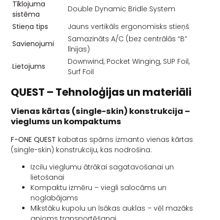
Tīklojuma
Double Dynamic Bridle System
sistēma
Stieņa tips
Jauns vertikāls ergonomisks stieņš
Samazināts A/C (bez centrālās “B”
Savienojumi
līnijas)
Downwind, Pocket Winging, SUP Foil,
Lietojums
Surf Foil
QUEST – Tehnoloģijas un materiāli
Vienas kārtas (single-skin) konstrukcija –
vieglums un kompaktums
F-ONE QUEST
kabatas spārns izmanto vienas kārtas
(single-skin) konstrukciju, kas nodrošina:
Izcilu vieglumu ātrākai sagatavošanai un
lietošanai
Kompaktu izmēru – viegli salocāms un
noglabājams
Mīkstāku kupolu un īsākas auklas – vēl mazāks
apjoms transportēšanai