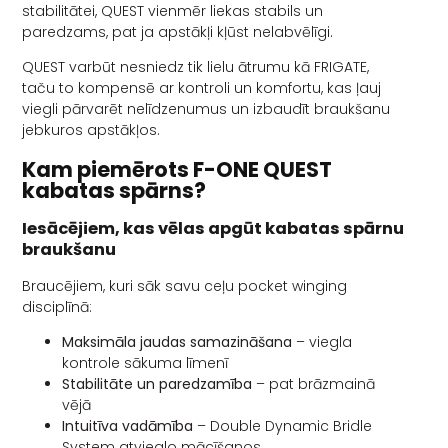
stabilitātei, QUEST vienmēr liekas stabils un
paredzams, pat ja apstākļi kļūst nelabvēlīgi.
QUEST varbūt nesniedz tik lielu ātrumu kā FRIGATE,
taču to kompensē ar kontroli un komfortu, kas ļauj
viegli pārvarēt nelīdzenumus un izbaudīt braukšanu
jebkuros apstākļos.
Kam piemērots F-ONE QUEST
kabatas spārns?
Iesācējiem, kas vēlas apgūt kabatas spārnu
braukšanu
Braucējiem, kuri sāk savu ceļu pocket winging
disciplīnā:
Maksimāla jaudas samazināšana
– viegla
kontrole sākuma līmenī
Stabilitāte un paredzamība
– pat brāzmainā
vējā
Intuitīva vadāmība
– Double Dynamic Bridle
System atvieglo mācīšanos