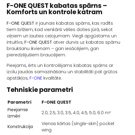
F-ONE QUEST kabatas spārns –
Komforts un kontrole katram
F-ONE QUEST
ir jaunais kabatas spārns, kas radīts
tiem brīžiem, kad vienkārši vēlies doties jūrā, sekot
viļņiem un ļauties ceļojumam. Viegli apgūstams un
intuitīvs,
F-ONE QUEST
atver durvis uz kabatas spārnu
braukšanu ikvienam – gan iesācējiem, gan
pieredzējušiem braucējiem.
Pieejams, ērts un kontrolējams kabatas spārns ar
izcilu jaudas samazināšanu un stabilitāti pat grūtos
apstākļos,
F-ONE
kvalitāte.
Tehniskie parametri
Parametri
F-ONE QUEST
Pieejamie
2.0, 2.5, 3.0, 3.5, 4.0, 4.5, 5.0, 6.0 m²
izmēri
Vienas kārtas (single-skin) pocket
Konstrukcija
wing