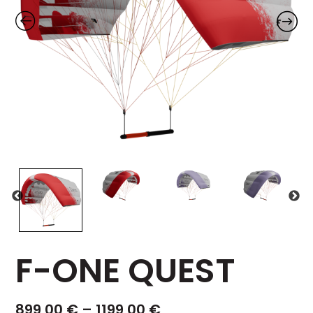
F-ONE QUEST
899,00
€
–
1199,00
€