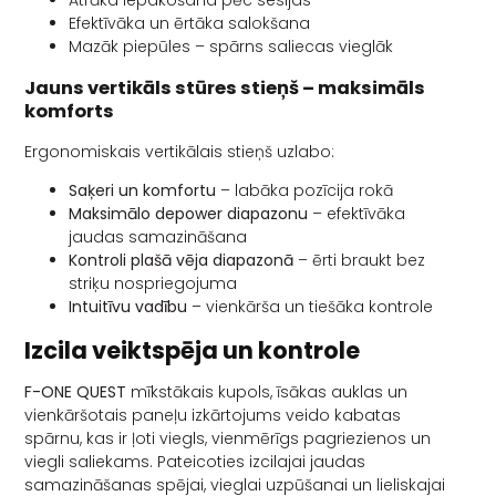
Efektīvāka un ērtāka salokšana
Mazāk piepūles – spārns saliecas vieglāk
Jauns vertikāls stūres stieņš – maksimāls
komforts
Ergonomiskais vertikālais stieņš uzlabo:
Saķeri un komfortu
– labāka pozīcija rokā
Maksimālo depower diapazonu
– efektīvāka
jaudas samazināšana
Kontroli plašā vēja diapazonā
– ērti braukt bez
striķu nospriegojuma
Intuitīvu vadību
– vienkārša un tiešāka kontrole
Izcila veiktspēja un kontrole
F-ONE QUEST
mīkstākais kupols, īsākas auklas un
vienkāršotais paneļu izkārtojums veido kabatas
spārnu, kas ir ļoti viegls, vienmērīgs pagriezienos un
viegli saliekams. Pateicoties izcilajai jaudas
samazināšanas spējai, vieglai uzpūšanai un lieliskajai