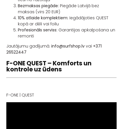
Bezmaksas piegāde:
Piegāde Latvijā bez
maksas (virs 20 EUR)
10% atlaide komplektiem:
Iegādājoties QUEST
kopā ar dēli vai foilu
Profesionāls serviss:
Garantijas apkalpošana un
remonti
Jautājumu gadījumā:
info@surfshop.lv
vai
+371
26522447
F-ONE QUEST – Komforts un
kontrole uz ūdens
F-ONE | QUEST