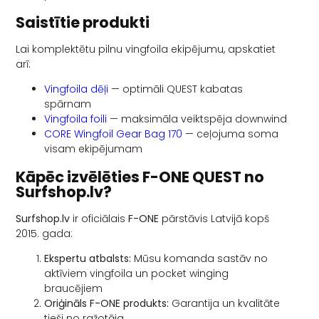
Saistītie produkti
Lai komplektētu pilnu vingfoila ekipējumu, apskatiet
arī:
Vingfoila dēļi
— optimāli QUEST kabatas
spārnam
Vingfoila foili
— maksimāla veiktspēja downwind
CORE Wingfoil Gear Bag 170
— ceļojuma soma
visam ekipējumam
Kāpēc izvēlēties F-ONE QUEST no
Surfshop.lv?
Surfshop.lv
ir oficiālais
F-ONE
pārstāvis Latvijā kopš
2015. gada:
Ekspertu atbalsts:
Mūsu komanda sastāv no
aktīviem vingfoila un pocket winging
braucējiem
Oriģināls F-ONE produkts:
Garantija un kvalitāte
tieši no ražotāja