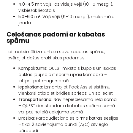
4.0–4.5 m²:
Vājš līdz vidējs vējš (10–15 mezgli),
visbiežāk lietotais
5.0–6.0 m²:
Vājš vējš (5–10 mezgli), maksimāla
jauda
Ceļošanas padomi ar kabatas
spārnu
Lai maksimāli izmantotu savu kabatas spārnu,
ievērojiet dažus praktiskus padomus:
Kompaktums:
QUEST mīkstais kupols un īsākas
auklas ļauj salokt spārnu īpaši kompakti –
ietilpst pat mugursomā
Iepakošana:
Izmantojiet Pack Assist sistēmu –
vienkārši atlaidiet bridles spriedzi un salieciet
Transportēšana:
Nav nepieciešama liela soma
– QUEST der standarta kabatas spārna somā
vai pat nelielā ceļojuma somā
Drošība:
Pārbaudiet bridles pirms katras sesijas
– tikai 2 savienojuma punkti (A/C) atvieglo
pārbaudi