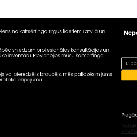
iens no kaitsērfinga tirgus līderiem Latvijā un
Nep
s.
tāpēc sniedzam profesionālas konsultācijas un
o inventāru. Pievienojies mūsu kaitsērfinga
ējs vai pieredzējis braucējs, mēs palīdzēsim jums
mērotāko ekipējumu.
Pieg
Notei
Privāt