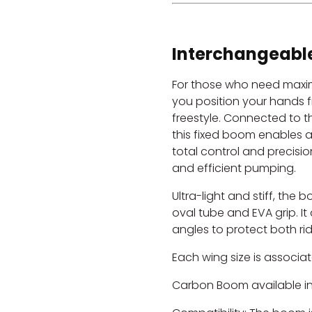
Interchangeabl
For those who need maxi
you position your hands fre
freestyle. Connected to t
this fixed boom enables a
total control and precisi
and efficient pumping.
Ultra-light and stiff, the 
oval tube and EVA grip. It
angles to protect both ri
Each wing size is associa
Carbon Boom available in 7