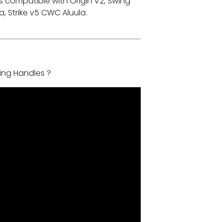
s compatible with Origin V2, Swing
ula, Strike v5 CWC Aluula.
ing Handles ?