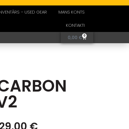
INVENTĀRS – USED GEAR
MANS KONTS
KONTAKTI
0
0,00
€
 CARBON
V2
129,00
€