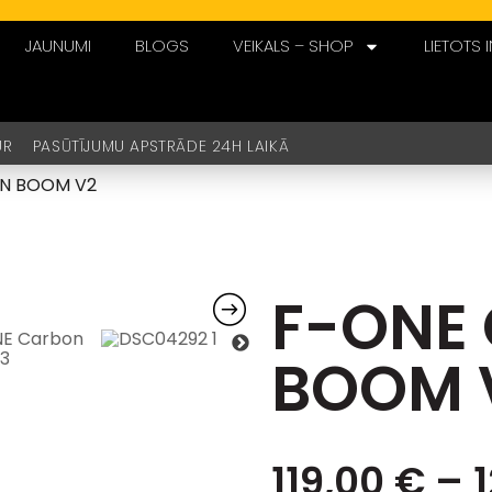
JAUNUMI
BLOGS
VEIKALS – SHOP
LIETOTS 
UR PASŪTĪJUMU APSTRĀDE 24H LAIKĀ
N BOOM V2
F-ONE
BOOM 
119,00
€
–