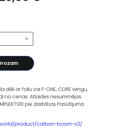
 Grozam
a dēli ar foilu vai F-ONE, CORE wingu,
di no cenas. Atlaides nesummējas.
OMPLEKTS10 pie darbības Pasūtījuma
.world/product/carbon-boom-v2/