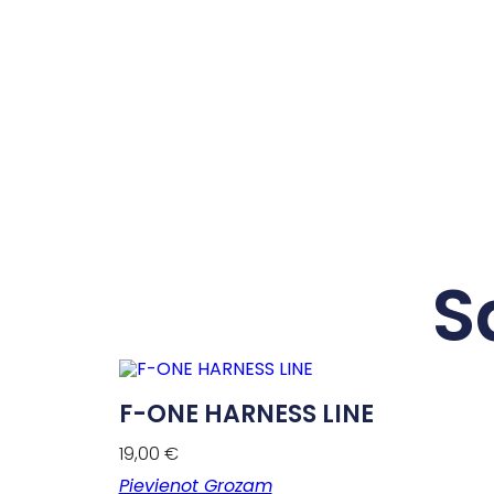
S
F-ONE HARNESS LINE
19,00
€
Pievienot Grozam