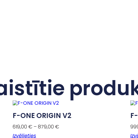
aistītie produk
F-ONE ORIGIN V2
F
619,00
€
–
879,00
€
99
Izvēlieties
Izv