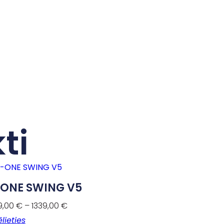
ti
-ONE SWING V5
9,00
€
–
1339,00
€
ēlieties