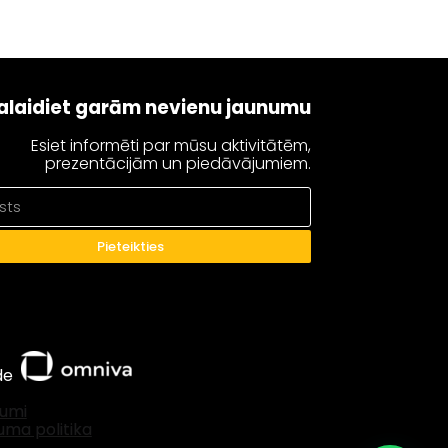
alaidiet garām nevienu jaunumu
Esiet informēti par mūsu aktivitātēm,
prezentācijām un piedāvājumiem.
Pieteikties
āde
kumi
uma politika