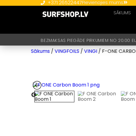
+371 26522447
Pievienojies mums
SĀKUMS
BEZMAKSAS PIEGĀDE PIRKUMIEM NO 20.00 E
Sākums
/
VINGFOILS
/
VINGI
/ F-ONE CARBO