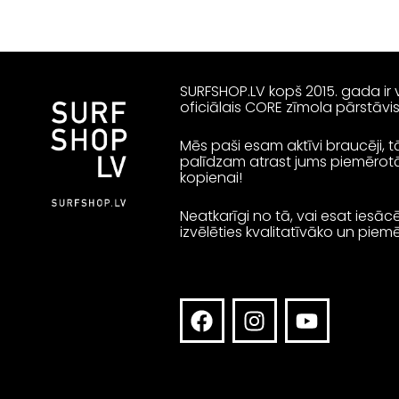
SURFSHOP.LV kopš 2015. gada ir v
oficiālais CORE zīmola pārstāvi
Mēs paši esam aktīvi braucēji, 
palīdzam atrast jums piemērotāk
kopienai!
Neatkarīgi no tā, vai esat iesāc
izvēlēties kvalitatīvāko un pie