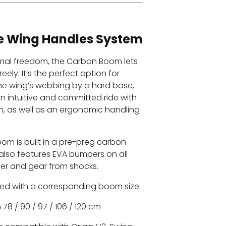
e Wing Handles System
mal freedom, the Carbon Boom lets
ely. It’s the perfect option for
he wing’s webbing by a hard base,
n intuitive and committed ride with
on, as well as an ergonomic handling
boom is built in a pre-preg carbon
 also features EVA bumpers on all
der and gear from shocks.
ted with a corresponding boom size.
8 / 90 / 97 / 106 / 120 cm