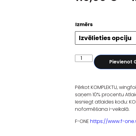
Izmērs
Pievienot
Pērkot KOMPLEKTU, wingfoil
saņem 10% procentu Atlai
Iesniegt atlaides kodu: K
noformēšana i-veikalā.
F-ONE
https://www.f-one