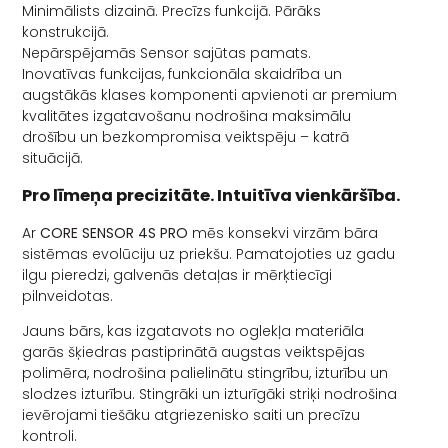
Minimālists dizainā. Precīzs funkcijā. Pārāks
konstrukcijā.
Nepārspējamās Sensor sajūtas pamats.
Inovatīvas funkcijas, funkcionāla skaidrība un
augstākās klases komponenti apvienoti ar premium
kvalitātes izgatavošanu nodrošina maksimālu
drošību un bezkompromisa veiktspēju – katrā
situācijā.
Pro līmeņa precizitāte. Intuitīva vienkāršība.
Ar
CORE SENSOR 4S PRO
mēs konsekvi virzām bāra
sistēmas evolūciju uz priekšu. Pamatojoties uz gadu
ilgu pieredzi, galvenās detaļas ir mērķtiecīgi
pilnveidotas.
Jauns bārs, kas izgatavots no oglekļa materiāla
garās šķiedras pastiprinātā augstas veiktspējas
polimēra, nodrošina palielinātu stingrību, izturību un
slodzes izturību. Stingrāki un izturīgāki striķi nodrošina
ievērojami tiešāku atgriezenisko saiti un precīzu
kontroli.