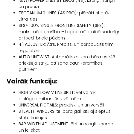
NEW! POWER LINES BY LIROS (4S):
izturīgi, stingri
un precīzi
TECTANIUM 2 LINES (4S PRO):
plānāki, stiprāki,
ultra-tieši
SFS+ 100% SINGLE FRONTLINE SAFETY (SFS):
maksimāla drošība – tagad arī pilnībā saderīgs
ar fixed-bridle pūķiem
4:1 ADJUSTER:
Ātrs. Precīzs. Un pārbaudīts trim
regulators
AUTO UNTWIST:
Automātiska, zem bāra esošā
priekšējā striķu attīšana caur keramikas
gultņiem
Vairāk funkciju:
HIGH V OR LOW V LINE SPLIT:
vēl vairāk
pielāgojamības jūsu vēlmēm
UNIVERSAL PIGTAILS:
praktiski un universāli
STEALTH WINDERS:
tīri bāra gali atklāj slēptus
striķu tinītājus
BAR WIDTH ADJUSTMENT:
ātri un viegli, izņemot
un ieliekot