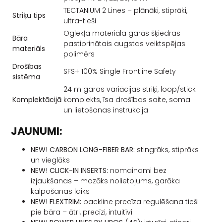
TECTANIUM 2 Lines – plānāki, stiprāki,
Striķu tips
ultra-tieši
Oglekļa materiāla garās šķiedras
Bāra
pastiprinātais augstas veiktspējas
materiāls
polimērs
Drošības
SFS+ 100% Single Frontline Safety
sistēma
24 m garas variācijas striķi, loop/stick
Komplektācijā
komplekts, īsa drošības saite, soma
un lietošanas instrukcija
JAUNUMI:
NEW! CARBON LONG-FIBER BAR:
stingrāks, stiprāks
un vieglāks
NEW! CLICK-IN INSERTS:
nomainami bez
izjaukšanas – mazāks nolietojums, garāka
kalpošanas laiks
NEW! FLEXTRIM:
backline precīza regulēšana tieši
pie bāra – ātri, precīzi, intuitīvi