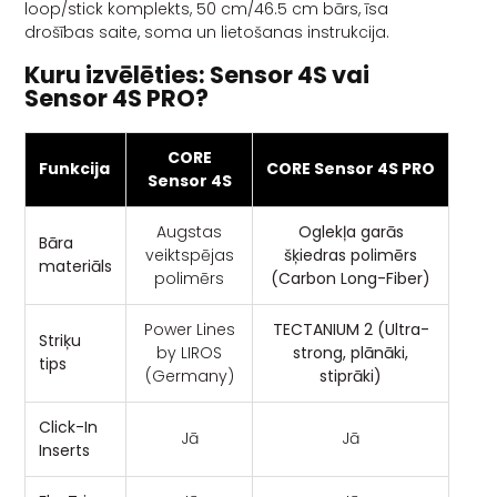
loop/stick komplekts, 50 cm/46.5 cm bārs, īsa
drošības saite, soma un lietošanas instrukcija.
Kuru izvēlēties: Sensor 4S vai
Sensor 4S PRO?
CORE
Funkcija
CORE Sensor 4S PRO
Sensor 4S
Augstas
Oglekļa garās
Bāra
veiktspējas
šķiedras polimērs
materiāls
polimērs
(Carbon Long-Fiber)
Power Lines
TECTANIUM 2 (Ultra-
Striķu
by LIROS
strong, plānāki,
tips
(Germany)
stiprāki)
Click-In
Jā
Jā
Inserts