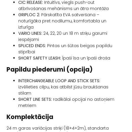
CIC RELEASE:
Intuitīvs, viegls push-out
atbrīvošanas mehānisms un ātra montāža
GRIPLOC 2:
Pārskatīta EVA satveršana –
noturīgāka pret nodilumu, komfortabla un
izturīga
VARIO LINES:
24, 22, 20 un 18 m striķu garumi
iespējami
SPLICED ENDS:
Pintas un šūtas beigas papildu
stiprībai
SHORT SAFETY LEASH:
Īpaši īsa un īpaši droša
Papildu piederumi (opcija)
INTERCHANGEABLE LOOP AND STICK SETS:
izvēlieties cilpu, kas atbilst jūsu braukšanas
stilam
SHORT LINE SETS:
radikālai opcijai no astoņiem
metriem
Komplektācija
24 m garas variācijas striķi (18+4+2m), standarta