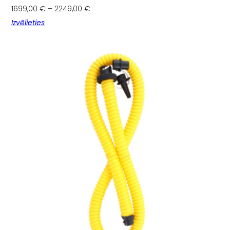
1699,00
€
–
2249,00
€
Izvēlieties