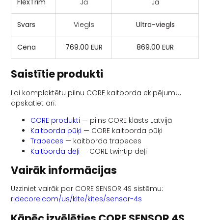
FlexTrim
Jā
Jā
Svars
Viegls
Ultra-viegls
Cena
769.00 EUR
869.00 EUR
Saistītie produkti
Lai komplektētu pilnu CORE kaitborda ekipējumu,
apskatiet arī:
CORE produkti
— pilns CORE klāsts Latvijā
Kaitborda pūķi
— CORE kaitborda pūķi
Trapeces
— kaitborda trapeces
Kaitborda dēļi
— CORE twintip dēļi
Vairāk informācijas
Uzziniet vairāk par CORE SENSOR 4S sistēmu:
ridecore.com/us/kite/kites/sensor-4s
Kāpēc izvēlēties CORE SENSOR 4S