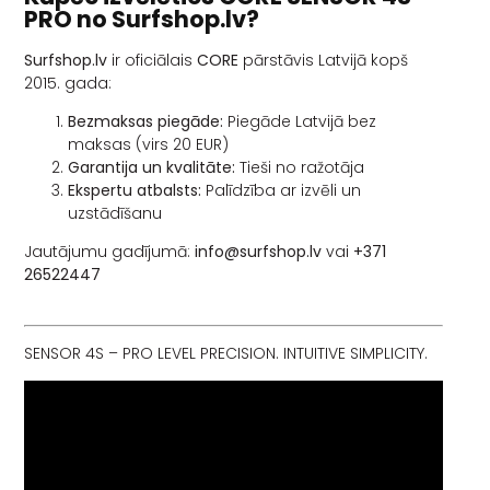
PRO no Surfshop.lv?
Surfshop.lv
ir oficiālais
CORE
pārstāvis Latvijā kopš
2015. gada:
Bezmaksas piegāde:
Piegāde Latvijā bez
maksas (virs 20 EUR)
Garantija un kvalitāte:
Tieši no ražotāja
Ekspertu atbalsts:
Palīdzība ar izvēli un
uzstādīšanu
Jautājumu gadījumā:
info@surfshop.lv
vai
+371
26522447
SENSOR 4S – PRO LEVEL PRECISION. INTUITIVE SIMPLICITY.