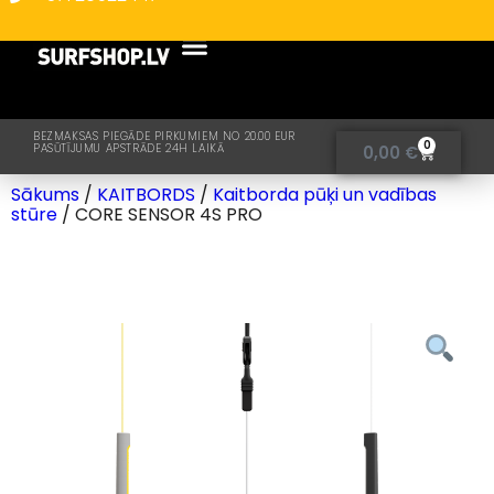
BEZMAKSAS PIEGĀDE PIRKUMIEM NO 20.00 EUR
0
PASŪTĪJUMU APSTRĀDE 24H LAIKĀ
0,00
€
Sākums
/
KAITBORDS
/
Kaitborda pūķi un vadības
stūre
/ CORE SENSOR 4S PRO