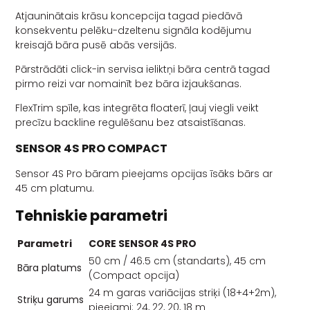
Atjauninātais krāsu koncepcija tagad piedāvā
konsekventu pelēku-dzeltenu signāla kodējumu
kreisajā bāra pusē abās versijās.
Pārstrādāti click-in servisa ieliktņi bāra centrā tagad
pirmo reizi var nomainīt bez bāra izjaukšanas.
FlexTrim spīle, kas integrēta floaterī, ļauj viegli veikt
precīzu backline regulēšanu bez atsaistīšanas.
SENSOR 4S PRO COMPACT
Sensor 4S Pro bāram pieejams opcijas īsāks bārs ar
45 cm platumu.
Tehniskie parametri
Parametri
CORE SENSOR 4S PRO
50 cm / 46.5 cm (standarts), 45 cm
Bāra platums
(Compact opcija)
24 m garas variācijas striķi (18+4+2m),
Striķu garums
pieejami: 24, 22, 20, 18 m