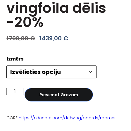
vingfoila dēlis
-20%
1799,00
€
1439,00
€
Izmērs
Pievienot Grozam
CORE
https://ridecore.com/de/wing/boards/roamer