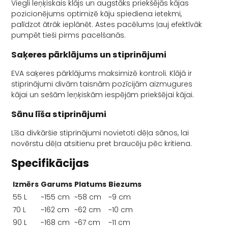
Viegli leņķiskais klājs un augstāks priekšējās kājas
pozicionējums optimizē kāju spiediena ietekmi,
palīdzot ātrāk ieplānēt. Astes pacēlums ļauj efektīvāk
pumpēt tieši pirms pacelšanās.
Saķeres pārklājums un stiprinājumi
EVA saķeres pārklājums maksimizē kontroli. Klājā ir
stiprinājumi divām taisnām pozīcijām aizmugures
kājai un sešām leņķiskām iespējām priekšējai kājai.
Sānu līša stiprinājumi
Līša divkāršie stiprinājumi novietoti dēļa sānos, lai
novērstu dēļa atsitienu pret braucēju pēc kritiena.
Specifikācijas
Izmērs
Garums
Platums
Biezums
55 L
~155 cm
~58 cm
~9 cm
70 L
~162 cm
~62 cm
~10 cm
90 L
~168 cm
~67 cm
~11 cm