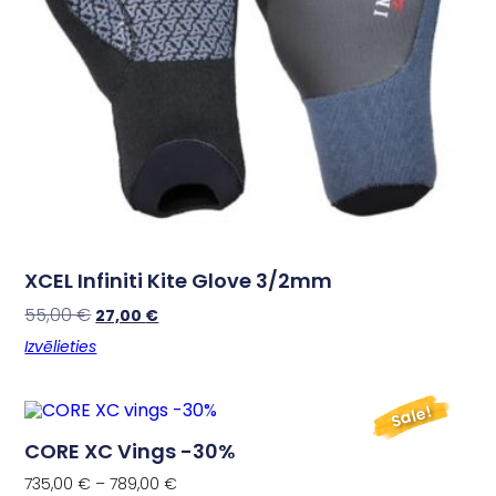
XCEL Infiniti Kite Glove 3/2mm
55,00
€
27,00
€
Izvēlieties
Sale!
CORE XC Vings -30%
735,00
€
–
789,00
€