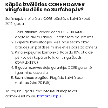
Kāpēc izvēlēties CORE ROAMER
vingfoila dēlis no Surfshop.lv?
Surfshop.lv
ir oficiālais
CORE
pārstāvis Latvijā kopš
2015. gada:
-20% atlaide:
Labākā cena CORE ROAMER
vingfoila dēlim Latvijā – ierobežots daudzums!
Ekspertu konsultācijas:
Mēs paši esam aktīvi
braucēji un palīdzēsim izvēlēties pareizo izmēru
Pilna ekipējuma komplekti:
Papildu 10% atlaide,
pērkot dēli kopā ar foilu un vingu (kods:
KOMPLEKTS10)
6 gadu rezerves daļu garantija:
CORE garantē
ilgtermiņa atbalstu
Bezmaksas piegāde:
Piegāde Latvijā bez
maksas (virs 20 EUR)
Jautājumu gadījumā:
info@surfshop.lv
vai
apmeklējiet mūsu
kontaktu lapu
.