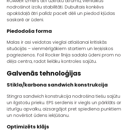
ROAMER izmērs ātri uzkrātu ātrumu, vienlaikus
nodrošinot izcilu stabilitāti. Dubultais konkēvs
apakšdaļā ātri palīdz pacelt dēli un piedod kļūdas
saskarē ar ūdeni.
Piedodoša forma
Malas ir asi veidotas vieglai atlaišanai kritiskās
situācijās – vienmērīgākiem startiem un leņķiskos
pagriezienos. Foil Rocker līnija sadala ūdeni prom no
dēļa centra, radot lielāku kontroles sajūtu.
Galvenās tehnoloģijas
Stikla/karbona sandwich konstrukcija
Stingra sandwich konstrukcija nodrošina tiešu sajūtu
un ilgstošu prieku. EPS serdenis ir viegls un pārklāts ar
izturīgu apvalku, aizsargājot pret spiediena punktiem
un novēršot ūdens iekļūšanu.
Optimizēts klājs