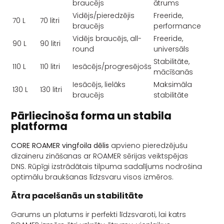
braucējs
ātrums
Vidējs/pieredzējis
Freeride,
70 L
70 litri
braucējs
performance
Vidējs braucējs, all-
Freeride,
90 L
90 litri
round
universāls
Stabilitāte,
110 L
110 litri
Iesācējs/progresējošs
mācīšanās
Iesācējs, lielāks
Maksimāla
130 L
130 litri
braucējs
stabilitāte
Pārliecinoša forma un stabila
platforma
CORE ROAMER vingfoila dēlis
apvieno pieredzējušu
dizaineru zināšanas ar ROAMER sērijas veiktspējas
DNS. Rūpīgi izstrādātais tilpuma sadalījums nodrošina
optimālu braukšanas līdzsvaru visos izmēros.
Ātra pacelšanās un stabilitāte
Garums un platums ir perfekti līdzsvaroti, lai katrs