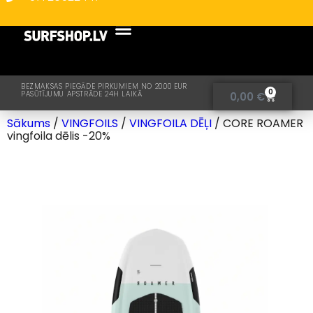
BEZMAKSAS PIEGĀDE PIRKUMIEM NO 20.00 EUR
0
PASŪTĪJUMU APSTRĀDE 24H LAIKĀ
0,00
€
Sākums
/
VINGFOILS
/
VINGFOILA DĒĻI
/ CORE ROAMER
vingfoila dēlis -20%