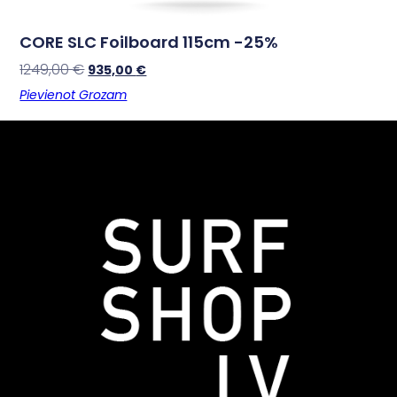
CORE SLC Foilboard 115cm -25%
1249,00
€
935,00
€
Pievienot Grozam