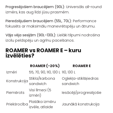
Progresējošiem braucējiem (90L):
Universāls all-round
izmērs, kas aug līdzi jūsu prasmēm.
Pieredzējušiem braucējiem (55L, 70L):
Performance
fokusēts ar maksimālu manevrētspēju un ātrumu.
Vāja vēja sesijām (90L–130L):
Lielāki tilpumi nodrošina
izcilu peldspēju un agrīnu pacelšanos.
ROAMER vs ROAMER E – kuru
izvēlēties?
ROAMER (-20%)
ROAMER E
Izmēri
55, 70, 90, 110, 130 L
110, 130 L
Stikla/karbona
Oglekļa-stiklšķiedras
Konstrukcija
sandwich
sandwich
Visi līmeņi (5
Piemērots
Iesācēji/progresējošie
izmēri)
Plašāka izmēru
Priekšrocība
Jaunākā konstrukcija
izvēle, atlaide