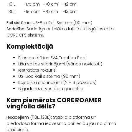
110 L
~175 cm
~70 cm
~12 cm
130 L
~185 cm
~75 cm
~13 cm
Foil sistēma:
US-Box Rail System (90 mm)
Saderība:
Saderīgs ar lielāko daļu foilu tirgū, ieskaitot
CORE CFS sistēmu
Komplektācijā
Pilns pretslīdes EVA Traction Pad
Līša saites stiprinājumi (sānos novietoti)
Iestrādāts rokturis
US-Box-Rail sistēma (90 mm)
Kājsaistu stiprinājumi (2 + 6 pozīcijas)
6 gadu rezerves daļu garantija
Kam piemērots CORE ROAMER
vingfoila dēlis?
Iesācējiem (110L, 130L):
Stabila platforma un
piedodoša forma iedvesmo pārliecību jau no pirmā
brauciena.