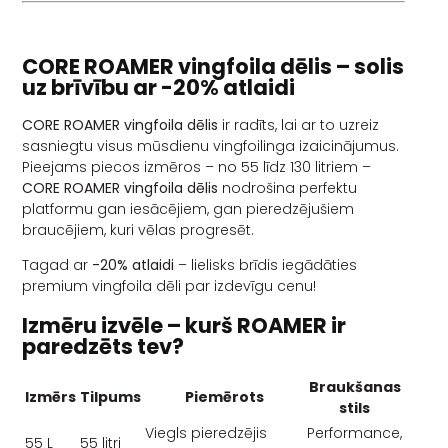
CORE ROAMER vingfoila dēlis – solis
uz brīvību ar -20% atlaidi
CORE ROAMER vingfoila dēlis
ir radīts, lai ar to uzreiz
sasniegtu visus mūsdienu vingfoilinga izaicinājumus.
Pieejams piecos izmēros – no 55 līdz 130 litriem –
CORE ROAMER vingfoila dēlis
nodrošina perfektu
platformu gan iesācējiem, gan pieredzējušiem
braucējiem, kuri vēlas progresēt.
Tagad ar
-20% atlaidi
– lielisks brīdis iegādāties
premium vingfoila dēli par izdevīgu cenu!
Izmēru izvēle – kurš ROAMER ir
paredzēts tev?
Braukšanas
Izmērs
Tilpums
Piemērots
stils
Viegls pieredzējis
Performance,
55 L
55 litri