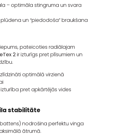
ala – optimāla stingruma un svara
 plūdena un “piedodoša” braukšana
iepums, pateicoties radiālajam
eTex 2
ir izturīgs pret plīsumiem un
dzību.
līdzināti optimālā virzienā
ai
izturība pret apkārtējās vides
la stabilitāte
ņi (battens) nodrošina perfektu vinga
 maksimālā ātrumā.