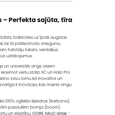
– Perfekta sajūta, tīra
rādāts, balstoties uz īpaši augstas
i, lai tā pārliecinošo sniegumu
m foilotāju lokam, vienlaikus
skus uzlabojumus.
s un universāls vings visiem
. Ieņemot vietu starp XC un Halo Pro
aisno savu lomu kā inovatīvs un
svarīga ir inovācija, kas mainīs vingu
a 100% oglekļa šķiedras (karbona),
abām pasaulēm: bomja (boom)
ortu un elastību.
CORE HALO vings
–