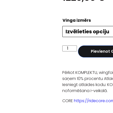
Vinga izmērs
Pievienot
Pērkot KOMPLEKTU, wingfoil
saņem 10% procentu Atlai
Iesniegt atlaides kodu: K
noformēšana i-veikalā.
CORE
https://ridecore.c