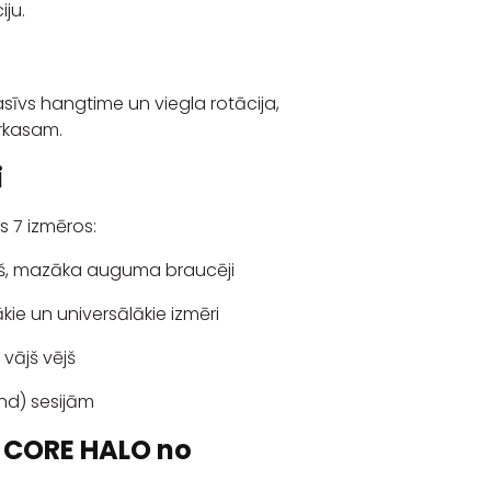
iju.
. Masīvs hangtime un viegla rotācija,
arkasam.
i
 7 izmēros:
ējš, mazāka auguma braucēji
ie un universālākie izmēri
 vājš vējš
ind) sesijām
s CORE HALO no