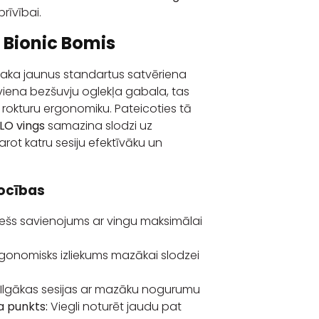
brīvībai.
 Bionic Bomis
osaka jaunus standartus satvēriena
iena bezšuvju oglekļa gabala, tas
 rokturu ergonomiku. Pateicoties tā
LO vings
samazina slodzi uz
ot katru sesiju efektīvāku un
rocības
ešs savienojums ar vingu maksimālai
gonomisks izliekums mazākai slodzei
Ilgākas sesijas ar mazāku nogurumu
a punkts:
Viegli noturēt jaudu pat