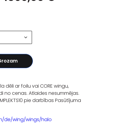
 Grozam
a dēli ar foilu vai CORE wingu,
di no cenas. Atlaides nesummējas.
OMPLEKTS10 pie darbības Pasūtījuma
om/de/wing/wings/halo