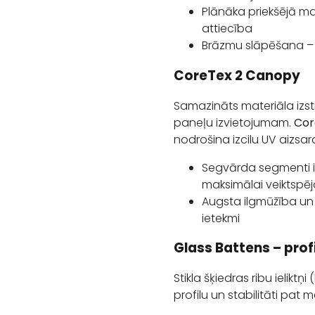
Plānāka priekšējā m
attiecība
Brāzmu slāpēšana –
CoreTex 2 Canopy
Samazināts materiāla izst
paneļu izvietojumam.
Cor
nodrošina izcilu UV aizsar
Segvārda segmenti iz
maksimālai veiktspēj
Augsta ilgmūžība un 
ietekmi
Glass Battens – profi
Stikla šķiedras ribu ielikt
profilu un stabilitāti pat