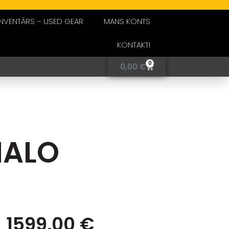
INVENTĀRS – USED GEAR
MANS KONTS
KONTAKTI
0
0,00
€
HALO
–
1599,00
€