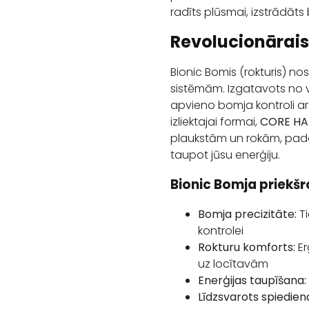
radīts plūsmai, izstrādāts 
Revolucionārais
Bionic Bomis (rokturis) n
sistēmām. Izgatavots no v
apvieno bomja kontroli ar
izliektajai formai,
CORE HA
plaukstām un rokām, padar
taupot jūsu enerģiju.
Bionic Bomja priekš
Bomja precizitāte:
Ti
kontrolei
Rokturu komforts:
Er
uz locītavām
Enerģijas taupīšana:
Līdzsvarots spiedien