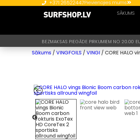
+371 26522447
Pievienojies mums
SĀKUMS
BEZMAKSAS PIEGĀDE PIRKUMIEM NO 20.00 E
Sākums
/
VINGFOILS
/
VINGI
/ CORE HALO vi