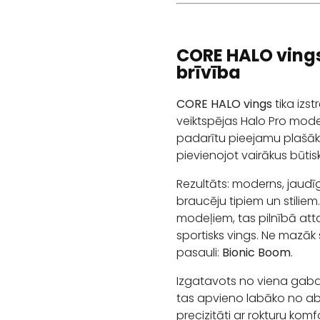
CORE HALO vings 
brīvība
CORE HALO vings
tika izst
veiktspējas Halo Pro model
padarītu pieejamu plašāka
pievienojot vairākus būti
Rezultāts: moderns, jaudīg
braucēju tipiem un stiliem
modeļiem, tas pilnībā att
sportisks vings. Ne mazāk 
pasauli:
Bionic Boom
.
Izgatavots no viena gabal
tas apvieno labāko no 
precizitāti ar rokturu komf