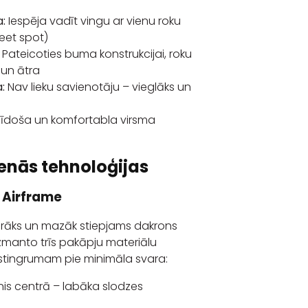
:
Iespēja vadīt vingu ar vienu roku
eet spot)
Pateicoties buma konstrukcijai, roku
a un ātra
:
Nav lieku savienotāju – vieglāks un
īdoša un komfortabla virsma
enās tehnoloģijas
 Airframe
ngrāks un mazāk stiepjams dakrons
izmanto trīs pakāpju materiālu
stingrumam pie minimāla svara:
ānis centrā – labāka slodzes