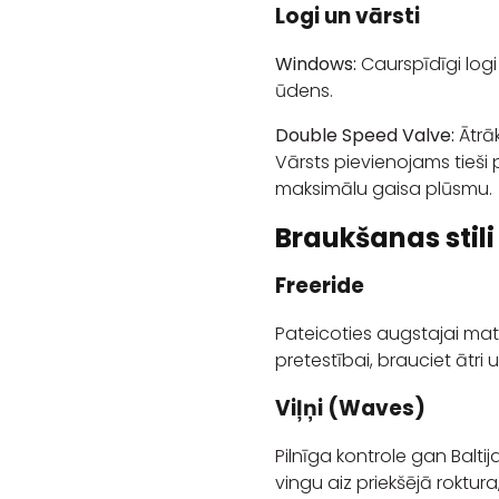
Logi un vārsti
Windows:
Caurspīdīgi logi
ūdens.
Double Speed Valve:
Ātrāk
Vārsts pievienojams tieši
maksimālu gaisa plūsmu.
Braukšanas stili
Freeride
Pateicoties augstajai mat
pretestībai, brauciet ātri u
Viļņi (Waves)
Pilnīga kontrole gan Baltija
vingu aiz priekšējā roktura