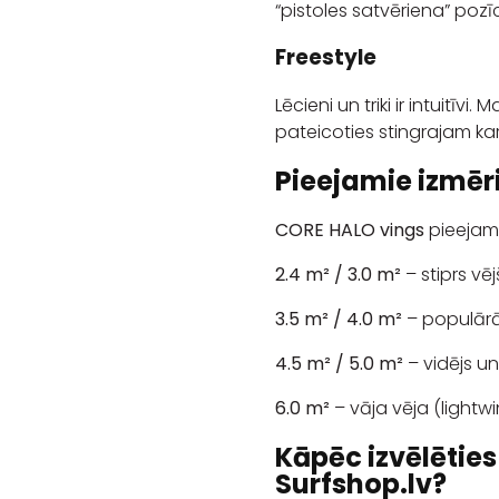
“pistoles satvēriena” pozīc
Freestyle
Lēcieni un triki ir intuitīvi
pateicoties stingrajam k
Pieejamie izmēr
CORE HALO vings
pieejams
2.4 m² / 3.0 m²
– stiprs v
3.5 m² / 4.0 m²
– populārāk
4.5 m² / 5.0 m²
– vidējs un
6.0 m²
– vāja vēja (lightw
Kāpēc izvēlētie
Surfshop.lv?