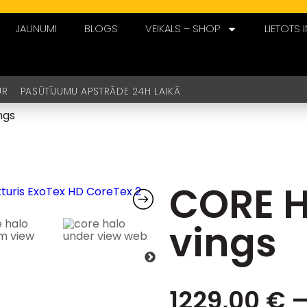
JAUNUMI
BLOGS
VEIKALS – SHOP
LIETOTS 
UR PASŪTĪJUMU APSTRĀDE 24H LAIKĀ
ngs
CORE 
vings
1229,00
€