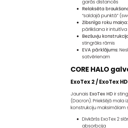
garās distancēs
Relaksēta braukšana
“saldajā punktā” (sw
Zibsnīga roku maiņa:
pārlikšana ir intuitīv
Bezšuvju konstrukcija
stingrāks rāmis
EVA pārklājums:
Nesl
satvērienam
CORE HALO galv
ExoTex 2 / ExoTex HD
Jaunais
ExoTex HD
ir sti
(Dacron). Priekšējā mala 
konstrukciju maksimālam 
Divkāršs ExoTex 2 sl
absorbcija