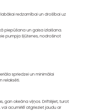
 labākai redzamībai un drošībai uz
ā piepūšana un gaisa izlaišana.
 pie pumpja šļūtenes, nodrošinot
eriāla spriedzei un minimālai
n relaksēti.
s, gan okeāna viļņos. Driftējiet, turot
, vai acumirklī atgrieziet jaudu ar