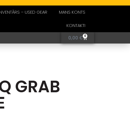
INVENTĀRS – USED GEAR
MANS KONTS
KONTAKTI
0
0,00
€
EQ GRAB
E