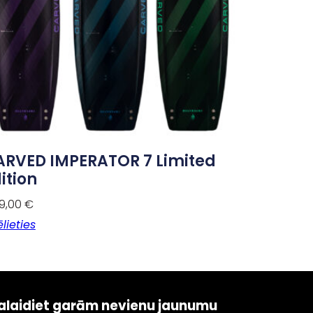
ARVED IMPERATOR 7 Limited
ition
99,00
€
ēlieties
alaidiet garām nevienu jaunumu