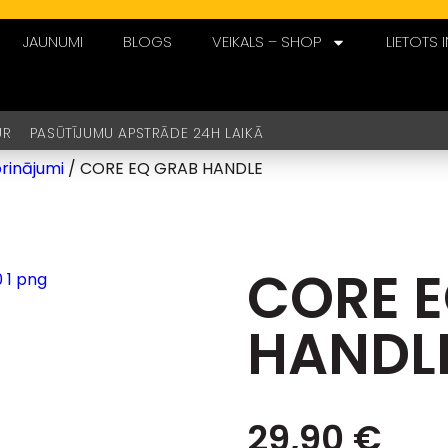
JAUNUMI
BLOGS
VEIKALS – SHOP
LIETOTS 
UR PASŪTĪJUMU APSTRĀDE 24H LAIKĀ
prinājumi
/ CORE EQ GRAB HANDLE
CORE 
HANDL
29,90
€