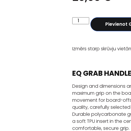
Pievienot
Izmērs starp skrūvju viet
EQ GRAB HANDL
Design and dimensions ar
maximum grip on the boar
movement for board-offs 
quality, carefully selected
Durable polycarbonate g
a soft TPU insert in the c
comfortable, secure grip.