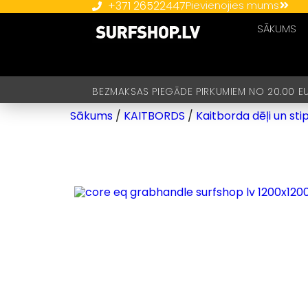
+371 26522447
Pievienojies mums
SĀKUMS
BEZMAKSAS PIEGĀDE PIRKUMIEM NO 20.00 E
Sākums
/
KAITBORDS
/
Kaitborda dēļi un sti