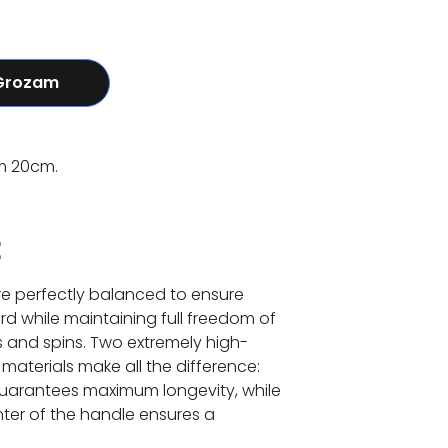
 Grozam
ām 20cm.
E
e perfectly balanced to ensure
d while maintaining full freedom of
and spins. Two extremely high-
 materials make all the difference:
uarantees maximum longevity, while
enter of the handle ensures a