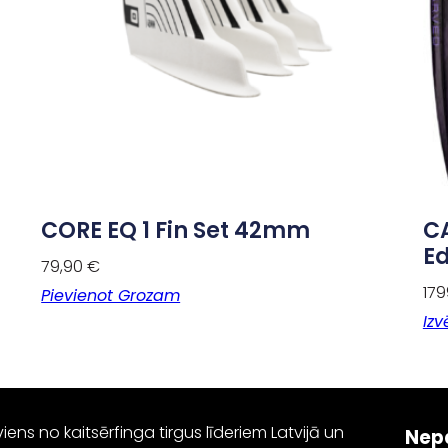
CORE EQ 1 Fin Set 42mm
C
Ed
79,90
€
17
Pievienot Grozam
Izv
iens no kaitsērfinga tirgus līderiem Latvijā un
Nep