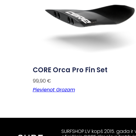
CORE Orca Pro Fin Set
99,90
€
Pievienot Grozam
SURFSHOP.LV kopš 2015. gada ir v