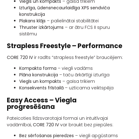
Viegls un kompakts
– gaisa trikiem
Izturīga, ūdensnecaurlaidīga XPS sendviča
konstrukcija
Plakans klājs
– palielinātai stabilitātei
Thruster izkārtojums
– ar ātru FCS II spuru
sistēmu
Strapless Freestyle – Performance
CORE 720 IV
ir radīts “strapless freestyle” braucējiem:
Kompakta forma
– viegli vadāms
Plāna konstrukcija
– taču ārkārtīgi izturīga
Viegls un kompakts
– gaisa trikiem
Konsekvents frīstailā
– uzticama veiktspēja
Easy Access – Viegla
progresēšana
Pateicoties līdzsvarotajai formai un intuitīvajai
vadāmībai,
CORE 720 IV
var braukt bez piepūles:
Bez sērfošanas pieredzes
– viegli apgūstams