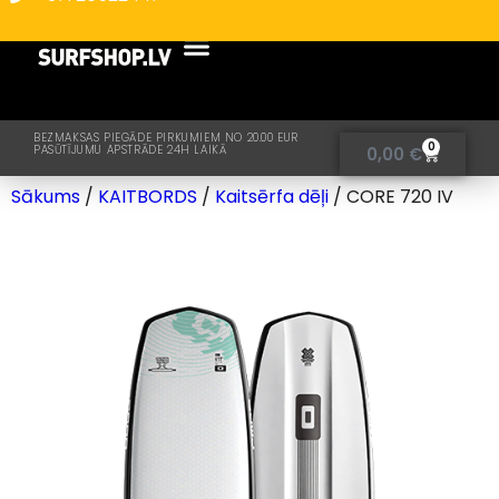
BEZMAKSAS PIEGĀDE PIRKUMIEM NO 20.00 EUR
0
PASŪTĪJUMU APSTRĀDE 24H LAIKĀ
0,00
€
Sākums
/
KAITBORDS
/
Kaitsērfa dēļi
/ CORE 720 IV