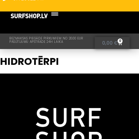
BEZMAKSAS PIEGĀDE PIRKUMIEM NO 20.00 EUR
0
PASŪTĪJUMU APSTRĀDE 24H LAIKĀ
0,00
€
HIDROTĒRPI